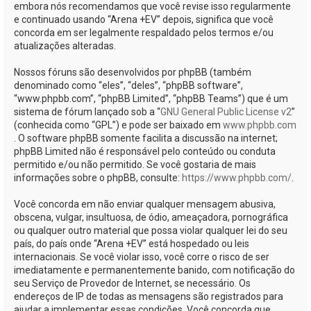
embora nós recomendamos que você revise isso regularmente
e continuado usando “Arena +EV” depois, significa que você
concorda em ser legalmente respaldado pelos termos e/ou
atualizações alteradas.
Nossos fóruns são desenvolvidos por phpBB (também
denominado como “eles”, “deles”, “phpBB software”,
“www.phpbb.com”, “phpBB Limited”, “phpBB Teams”) que é um
sistema de fórum lançado sob a “
GNU General Public License v2
”
(conhecida como “GPL”) e pode ser baixado em
www.phpbb.com
. O software phpBB somente facilita a discussão na internet;
phpBB Limited não é responsável pelo conteúdo ou conduta
permitido e/ou não permitido. Se você gostaria de mais
informações sobre o phpBB, consulte:
https://www.phpbb.com/
.
Você concorda em não enviar qualquer mensagem abusiva,
obscena, vulgar, insultuosa, de ódio, ameaçadora, pornográfica
ou qualquer outro material que possa violar qualquer lei do seu
país, do país onde “Arena +EV” está hospedado ou leis
internacionais. Se você violar isso, você corre o risco de ser
imediatamente e permanentemente banido, com notificação do
seu Serviço de Provedor de Internet, se necessário. Os
endereços de IP de todas as mensagens são registrados para
ajudar a implementar essas condições. Você concorda que