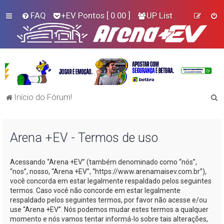
FAQ
+EV Pontos
[ 0.00 ]
UP List
P
Início do Fórum!
e
s
Arena +EV - Termos de uso
q
u
Acessando “Arena +EV” (também denominado como “nós”,
i
“nos”, nosso, “Arena +EV”, “https://www.arenamaisev.com.br”),
s
você concorda em estar legalmente respaldado pelos seguintes
termos. Caso você não concorde em estar legalmente
a
respaldado pelos seguintes termos, por favor não acesse e/ou
r
use “Arena +EV”. Nós podemos mudar estes termos a qualquer
momento e nós vamos tentar informá-lo sobre tais alterações,