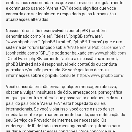
embora nós recomendamos que você revise isso regularmente
e continuado usando “Arena +EV” depois, significa que você
concorda em ser legalmente respaldado pelos termos e/ou
atualizações alteradas.
Nossos fóruns são desenvolvidos por phpBB (também
denominado como “eles”, “deles”, “phpBB software”,
“www.phpbb.com”, “phpBB Limited”, “phpBB Teams”) que é um
sistema de fórum lançado sob a “
GNU General Public License v2
”
(conhecida como “GPL”) e pode ser baixado em
www.phpbb.com
. O software phpBB somente facilita a discussão na internet;
phpBB Limited não é responsável pelo conteúdo ou conduta
permitido e/ou não permitido. Se você gostaria de mais
informações sobre o phpBB, consulte:
https://www.phpbb.com/
.
Você concorda em não enviar qualquer mensagem abusiva,
obscena, vulgar, insultuosa, de ódio, ameaçadora, pornográfica
ou qualquer outro material que possa violar qualquer lei do seu
país, do país onde “Arena +EV” está hospedado ou leis
internacionais. Se você violar isso, você corre o risco de ser
imediatamente e permanentemente banido, com notificação do
seu Serviço de Provedor de Internet, se necessário. Os
endereços de IP de todas as mensagens são registrados para
ajudar a implementar essas condições. Você concorda que