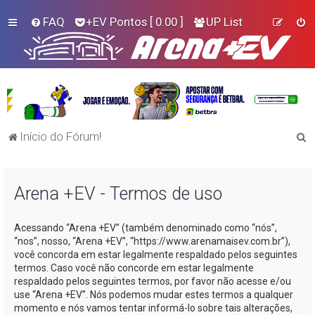
FAQ
+EV Pontos
[ 0.00 ]
UP List
P
Início do Fórum!
e
s
Arena +EV - Termos de uso
q
u
Acessando “Arena +EV” (também denominado como “nós”,
i
“nos”, nosso, “Arena +EV”, “https://www.arenamaisev.com.br”),
s
você concorda em estar legalmente respaldado pelos seguintes
termos. Caso você não concorde em estar legalmente
a
respaldado pelos seguintes termos, por favor não acesse e/ou
r
use “Arena +EV”. Nós podemos mudar estes termos a qualquer
momento e nós vamos tentar informá-lo sobre tais alterações,