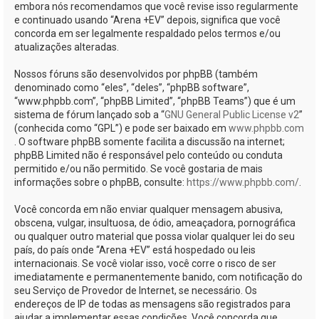
embora nós recomendamos que você revise isso regularmente
e continuado usando “Arena +EV” depois, significa que você
concorda em ser legalmente respaldado pelos termos e/ou
atualizações alteradas.
Nossos fóruns são desenvolvidos por phpBB (também
denominado como “eles”, “deles”, “phpBB software”,
“www.phpbb.com”, “phpBB Limited”, “phpBB Teams”) que é um
sistema de fórum lançado sob a “
GNU General Public License v2
”
(conhecida como “GPL”) e pode ser baixado em
www.phpbb.com
. O software phpBB somente facilita a discussão na internet;
phpBB Limited não é responsável pelo conteúdo ou conduta
permitido e/ou não permitido. Se você gostaria de mais
informações sobre o phpBB, consulte:
https://www.phpbb.com/
.
Você concorda em não enviar qualquer mensagem abusiva,
obscena, vulgar, insultuosa, de ódio, ameaçadora, pornográfica
ou qualquer outro material que possa violar qualquer lei do seu
país, do país onde “Arena +EV” está hospedado ou leis
internacionais. Se você violar isso, você corre o risco de ser
imediatamente e permanentemente banido, com notificação do
seu Serviço de Provedor de Internet, se necessário. Os
endereços de IP de todas as mensagens são registrados para
ajudar a implementar essas condições. Você concorda que