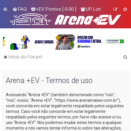
FAQ
+EV Pontos
[ 0.00 ]
UP List
P
Início do Fórum!
e
s
Arena +EV - Termos de uso
q
u
Acessando “Arena +EV” (também denominado como “nós”,
i
“nos”, nosso, “Arena +EV”, “https://www.arenamaisev.com.br”),
s
você concorda em estar legalmente respaldado pelos seguintes
termos. Caso você não concorde em estar legalmente
a
respaldado pelos seguintes termos, por favor não acesse e/ou
r
use “Arena +EV”. Nós podemos mudar estes termos a qualquer
momento e nós vamos tentar informá-lo sobre tais alterações,