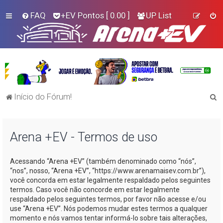
FAQ
+EV Pontos
[ 0.00 ]
UP List
P
Início do Fórum!
e
s
Arena +EV - Termos de uso
q
u
Acessando “Arena +EV” (também denominado como “nós”,
i
“nos”, nosso, “Arena +EV”, “https://www.arenamaisev.com.br”),
s
você concorda em estar legalmente respaldado pelos seguintes
termos. Caso você não concorde em estar legalmente
a
respaldado pelos seguintes termos, por favor não acesse e/ou
r
use “Arena +EV”. Nós podemos mudar estes termos a qualquer
momento e nós vamos tentar informá-lo sobre tais alterações,