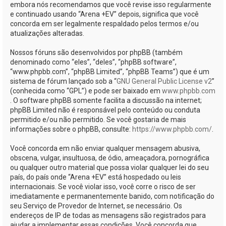
embora nós recomendamos que você revise isso regularmente
e continuado usando “Arena +EV” depois, significa que você
concorda em ser legalmente respaldado pelos termos e/ou
atualizações alteradas.
Nossos fóruns são desenvolvidos por phpBB (também
denominado como “eles”, “deles”, “phpBB software”,
“www.phpbb.com”, “phpBB Limited”, “phpBB Teams”) que é um
sistema de fórum lançado sob a “
GNU General Public License v2
”
(conhecida como “GPL”) e pode ser baixado em
www.phpbb.com
. O software phpBB somente facilita a discussão na internet;
phpBB Limited não é responsável pelo conteúdo ou conduta
permitido e/ou não permitido. Se você gostaria de mais
informações sobre o phpBB, consulte:
https://www.phpbb.com/
.
Você concorda em não enviar qualquer mensagem abusiva,
obscena, vulgar, insultuosa, de ódio, ameaçadora, pornográfica
ou qualquer outro material que possa violar qualquer lei do seu
país, do país onde “Arena +EV” está hospedado ou leis
internacionais. Se você violar isso, você corre o risco de ser
imediatamente e permanentemente banido, com notificação do
seu Serviço de Provedor de Internet, se necessário. Os
endereços de IP de todas as mensagens são registrados para
ajudar a implementar essas condições. Você concorda que