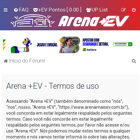
FAQ
+EV Pontos
[ 0.00 ]
UP List
P
Início do Fórum!
e
s
Arena +EV - Termos de uso
q
u
Acessando “Arena +EV” (também denominado como “nós”,
i
“nos”, nosso, “Arena +EV”, “https://www.arenamaisev.com.br”),
s
você concorda em estar legalmente respaldado pelos seguintes
termos. Caso você não concorde em estar legalmente
a
respaldado pelos seguintes termos, por favor não acesse e/ou
r
use “Arena +EV”. Nós podemos mudar estes termos a qualquer
momento e nós vamos tentar informá-lo sobre tais alterações,