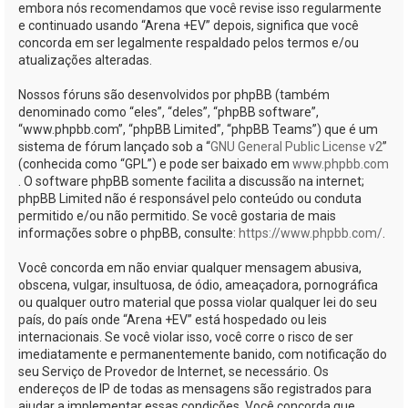
embora nós recomendamos que você revise isso regularmente
e continuado usando “Arena +EV” depois, significa que você
concorda em ser legalmente respaldado pelos termos e/ou
atualizações alteradas.
Nossos fóruns são desenvolvidos por phpBB (também
denominado como “eles”, “deles”, “phpBB software”,
“www.phpbb.com”, “phpBB Limited”, “phpBB Teams”) que é um
sistema de fórum lançado sob a “
GNU General Public License v2
”
(conhecida como “GPL”) e pode ser baixado em
www.phpbb.com
. O software phpBB somente facilita a discussão na internet;
phpBB Limited não é responsável pelo conteúdo ou conduta
permitido e/ou não permitido. Se você gostaria de mais
informações sobre o phpBB, consulte:
https://www.phpbb.com/
.
Você concorda em não enviar qualquer mensagem abusiva,
obscena, vulgar, insultuosa, de ódio, ameaçadora, pornográfica
ou qualquer outro material que possa violar qualquer lei do seu
país, do país onde “Arena +EV” está hospedado ou leis
internacionais. Se você violar isso, você corre o risco de ser
imediatamente e permanentemente banido, com notificação do
seu Serviço de Provedor de Internet, se necessário. Os
endereços de IP de todas as mensagens são registrados para
ajudar a implementar essas condições. Você concorda que