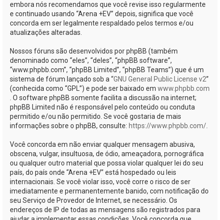
embora nós recomendamos que você revise isso regularmente
e continuado usando “Arena +EV” depois, significa que você
concorda em ser legalmente respaldado pelos termos e/ou
atualizações alteradas.
Nossos fóruns são desenvolvidos por phpBB (também
denominado como “eles”, “deles”, “phpBB software”,
“www.phpbb.com”, “phpBB Limited”, “phpBB Teams”) que é um
sistema de fórum lançado sob a “
GNU General Public License v2
”
(conhecida como “GPL”) e pode ser baixado em
www.phpbb.com
. O software phpBB somente facilita a discussão na internet;
phpBB Limited não é responsável pelo conteúdo ou conduta
permitido e/ou não permitido. Se você gostaria de mais
informações sobre o phpBB, consulte:
https://www.phpbb.com/
.
Você concorda em não enviar qualquer mensagem abusiva,
obscena, vulgar, insultuosa, de ódio, ameaçadora, pornográfica
ou qualquer outro material que possa violar qualquer lei do seu
país, do país onde “Arena +EV” está hospedado ou leis
internacionais. Se você violar isso, você corre o risco de ser
imediatamente e permanentemente banido, com notificação do
seu Serviço de Provedor de Internet, se necessário. Os
endereços de IP de todas as mensagens são registrados para
ajudar a implementar essas condições. Você concorda que