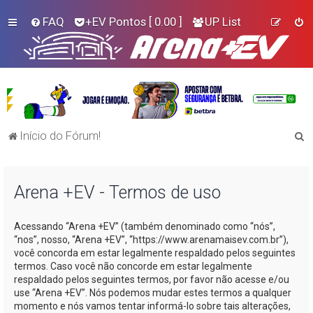
FAQ
+EV Pontos
[ 0.00 ]
UP List
P
Início do Fórum!
e
s
Arena +EV - Termos de uso
q
u
Acessando “Arena +EV” (também denominado como “nós”,
i
“nos”, nosso, “Arena +EV”, “https://www.arenamaisev.com.br”),
s
você concorda em estar legalmente respaldado pelos seguintes
termos. Caso você não concorde em estar legalmente
a
respaldado pelos seguintes termos, por favor não acesse e/ou
r
use “Arena +EV”. Nós podemos mudar estes termos a qualquer
momento e nós vamos tentar informá-lo sobre tais alterações,