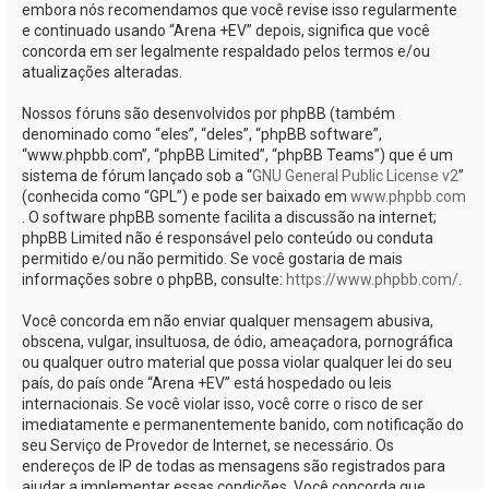
embora nós recomendamos que você revise isso regularmente
e continuado usando “Arena +EV” depois, significa que você
concorda em ser legalmente respaldado pelos termos e/ou
atualizações alteradas.
Nossos fóruns são desenvolvidos por phpBB (também
denominado como “eles”, “deles”, “phpBB software”,
“www.phpbb.com”, “phpBB Limited”, “phpBB Teams”) que é um
sistema de fórum lançado sob a “
GNU General Public License v2
”
(conhecida como “GPL”) e pode ser baixado em
www.phpbb.com
. O software phpBB somente facilita a discussão na internet;
phpBB Limited não é responsável pelo conteúdo ou conduta
permitido e/ou não permitido. Se você gostaria de mais
informações sobre o phpBB, consulte:
https://www.phpbb.com/
.
Você concorda em não enviar qualquer mensagem abusiva,
obscena, vulgar, insultuosa, de ódio, ameaçadora, pornográfica
ou qualquer outro material que possa violar qualquer lei do seu
país, do país onde “Arena +EV” está hospedado ou leis
internacionais. Se você violar isso, você corre o risco de ser
imediatamente e permanentemente banido, com notificação do
seu Serviço de Provedor de Internet, se necessário. Os
endereços de IP de todas as mensagens são registrados para
ajudar a implementar essas condições. Você concorda que