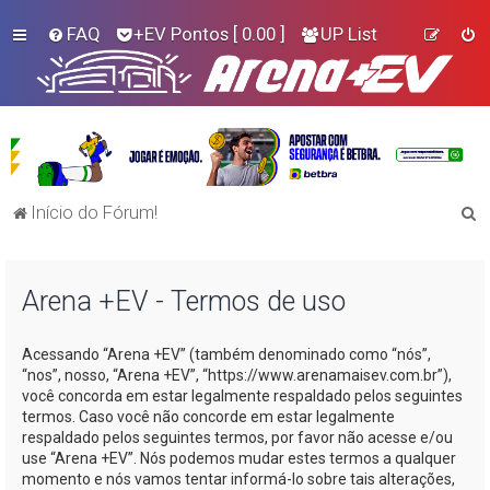
FAQ
+EV Pontos
[ 0.00 ]
UP List
P
Início do Fórum!
e
s
Arena +EV - Termos de uso
q
u
Acessando “Arena +EV” (também denominado como “nós”,
i
“nos”, nosso, “Arena +EV”, “https://www.arenamaisev.com.br”),
s
você concorda em estar legalmente respaldado pelos seguintes
termos. Caso você não concorde em estar legalmente
a
respaldado pelos seguintes termos, por favor não acesse e/ou
r
use “Arena +EV”. Nós podemos mudar estes termos a qualquer
momento e nós vamos tentar informá-lo sobre tais alterações,