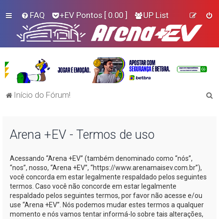
FAQ
+EV Pontos
[ 0.00 ]
UP List
P
Início do Fórum!
e
s
Arena +EV - Termos de uso
q
u
Acessando “Arena +EV” (também denominado como “nós”,
i
“nos”, nosso, “Arena +EV”, “https://www.arenamaisev.com.br”),
s
você concorda em estar legalmente respaldado pelos seguintes
termos. Caso você não concorde em estar legalmente
a
respaldado pelos seguintes termos, por favor não acesse e/ou
r
use “Arena +EV”. Nós podemos mudar estes termos a qualquer
momento e nós vamos tentar informá-lo sobre tais alterações,