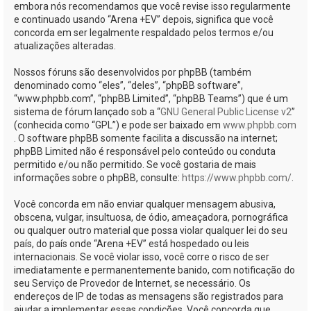
embora nós recomendamos que você revise isso regularmente
e continuado usando “Arena +EV” depois, significa que você
concorda em ser legalmente respaldado pelos termos e/ou
atualizações alteradas.
Nossos fóruns são desenvolvidos por phpBB (também
denominado como “eles”, “deles”, “phpBB software”,
“www.phpbb.com”, “phpBB Limited”, “phpBB Teams”) que é um
sistema de fórum lançado sob a “
GNU General Public License v2
”
(conhecida como “GPL”) e pode ser baixado em
www.phpbb.com
. O software phpBB somente facilita a discussão na internet;
phpBB Limited não é responsável pelo conteúdo ou conduta
permitido e/ou não permitido. Se você gostaria de mais
informações sobre o phpBB, consulte:
https://www.phpbb.com/
.
Você concorda em não enviar qualquer mensagem abusiva,
obscena, vulgar, insultuosa, de ódio, ameaçadora, pornográfica
ou qualquer outro material que possa violar qualquer lei do seu
país, do país onde “Arena +EV” está hospedado ou leis
internacionais. Se você violar isso, você corre o risco de ser
imediatamente e permanentemente banido, com notificação do
seu Serviço de Provedor de Internet, se necessário. Os
endereços de IP de todas as mensagens são registrados para
ajudar a implementar essas condições. Você concorda que