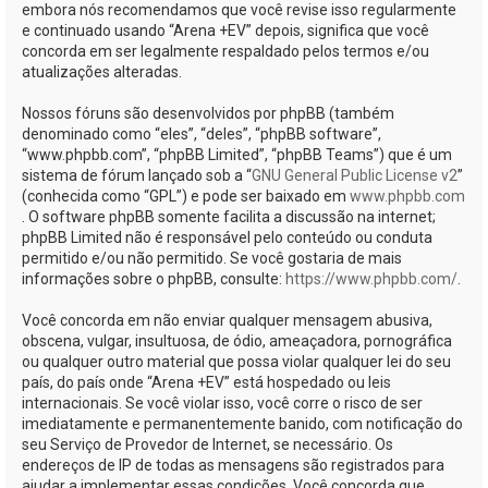
embora nós recomendamos que você revise isso regularmente
e continuado usando “Arena +EV” depois, significa que você
concorda em ser legalmente respaldado pelos termos e/ou
atualizações alteradas.
Nossos fóruns são desenvolvidos por phpBB (também
denominado como “eles”, “deles”, “phpBB software”,
“www.phpbb.com”, “phpBB Limited”, “phpBB Teams”) que é um
sistema de fórum lançado sob a “
GNU General Public License v2
”
(conhecida como “GPL”) e pode ser baixado em
www.phpbb.com
. O software phpBB somente facilita a discussão na internet;
phpBB Limited não é responsável pelo conteúdo ou conduta
permitido e/ou não permitido. Se você gostaria de mais
informações sobre o phpBB, consulte:
https://www.phpbb.com/
.
Você concorda em não enviar qualquer mensagem abusiva,
obscena, vulgar, insultuosa, de ódio, ameaçadora, pornográfica
ou qualquer outro material que possa violar qualquer lei do seu
país, do país onde “Arena +EV” está hospedado ou leis
internacionais. Se você violar isso, você corre o risco de ser
imediatamente e permanentemente banido, com notificação do
seu Serviço de Provedor de Internet, se necessário. Os
endereços de IP de todas as mensagens são registrados para
ajudar a implementar essas condições. Você concorda que