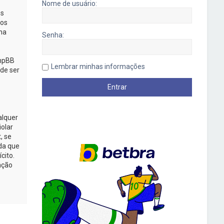
Nome de usuário:
os
mos
na
Senha:
phpBB
Lembrar minhas informações
de ser
alquer
iolar
, se
da que
cito.
ação