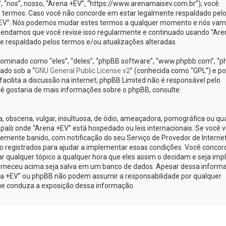
nos”, nosso, “Arena +EV”, “https://www.arenamaisev.com.br”), você
 termos. Caso você não concorde em estar legalmente respaldado pel
 +EV”. Nós podemos mudar estes termos a qualquer momento e nós va
omendamos que você revise isso regularmente e continuado usando “Are
te respaldado pelos termos e/ou atualizações alteradas.
minado como “eles”, “deles”, “phpBB software”, “www.phpbb.com”, “
ado sob a “
GNU General Public License v2
” (conhecida como “GPL”) e po
cilita a discussão na internet; phpBB Limited não é responsável pelo
ê gostaria de mais informações sobre o phpBB, consulte:
obscena, vulgar, insultuosa, de ódio, ameaçadora, pornográfica ou qu
o país onde “Arena +EV” está hospedado ou leis internacionais. Se você v
emente banido, com notificação do seu Serviço de Provedor de Internet
o registrados para ajudar a implementar essas condições. Você concor
car qualquer tópico a qualquer hora que eles assim o decidam e seja implí
orneceu acima seja salva em um banco de dados. Apesar dessa inform
ena +EV” ou phpBB não podem assumir a responsabilidade por qualquer
 que conduza a exposição dessa informação.