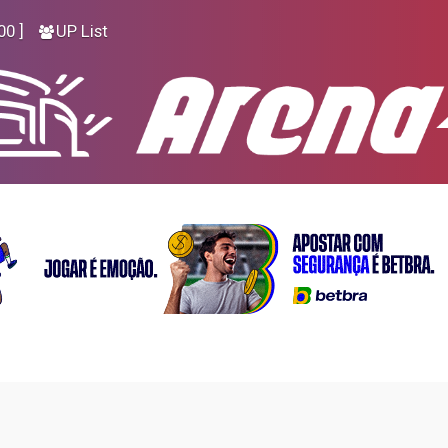
00 ]
UP List