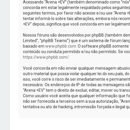
Acessando “Arena +EV” (também denominado como “nós”, “
concorda em estar legalmente respaldado pelos seguintes
seguintes termos, por favor não acesse e/ou use “Arena
tentar informá-lo sobre tais alterações, embora nós rec
+EV” depois, significa que você concorda em ser legalmen
Nossos fóruns são desenvolvidos por phpBB (também deno
Limited”, “phpBB Teams”) que é um sistema de fórum lanç
baixado em
www.phpbb.com
. O software phpBB somente fa
conteúdo ou conduta permitido e/ou não permitido. Se voc
https://www.phpbb.com/
.
Você concorda em não enviar qualquer mensagem abusiva, 
outro material que possa violar qualquer lei do seu país, d
isso, você corre o risco de ser imediatamente e permanent
necessário. Os endereços de IP de todas as mensagens sã
“Arena +EV” tem o direito de excluir, editar, mover ou tran
Como usuário você aceita que qualquer informação que f
não ser fornecida a terceiros sem a sua autorização, “Ar
tentativa ou ato de hacking, intromissão forçada e ilegal