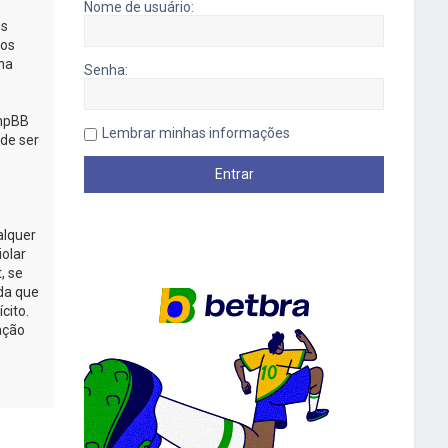
Nome de usuário:
os
mos
na
Senha:
phpBB
Lembrar minhas informações
de ser
alquer
iolar
, se
da que
cito.
ação