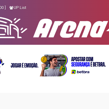
00 ]
UP List