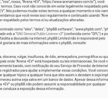
nos”, nosso, “Arena +EV”, “https://www.arenamaisev.com.br”), você
 termos. Caso você não concorde em estar legalmente respaldado pel
 +EV”. Nós podemos mudar estes termos a qualquer momento e nós va
omendamos que você revise isso regularmente e continuado usando “Are
te respaldado pelos termos e/ou atualizações alteradas.
minado como “eles”, “deles”, “phpBB software”, “www.phpbb.com”, “
ado sob a “
GNU General Public License v2
” (conhecida como “GPL”) e po
cilita a discussão na internet; phpBB Limited não é responsável pelo
ê gostaria de mais informações sobre o phpBB, consulte:
obscena, vulgar, insultuosa, de ódio, ameaçadora, pornográfica ou qu
o país onde “Arena +EV” está hospedado ou leis internacionais. Se você v
emente banido, com notificação do seu Serviço de Provedor de Internet
o registrados para ajudar a implementar essas condições. Você concor
car qualquer tópico a qualquer hora que eles assim o decidam e seja implí
orneceu acima seja salva em um banco de dados. Apesar dessa inform
ena +EV” ou phpBB não podem assumir a responsabilidade por qualquer
 que conduza a exposição dessa informação.