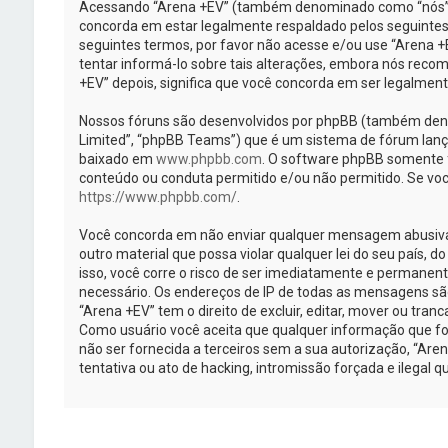
Acessando “Arena +EV” (também denominado como “nós”, “
concorda em estar legalmente respaldado pelos seguintes
seguintes termos, por favor não acesse e/ou use “Arena
tentar informá-lo sobre tais alterações, embora nós rec
+EV” depois, significa que você concorda em ser legalmen
Nossos fóruns são desenvolvidos por phpBB (também deno
Limited”, “phpBB Teams”) que é um sistema de fórum lanç
baixado em
www.phpbb.com
. O software phpBB somente fa
conteúdo ou conduta permitido e/ou não permitido. Se voc
https://www.phpbb.com/
.
Você concorda em não enviar qualquer mensagem abusiva, 
outro material que possa violar qualquer lei do seu país, d
isso, você corre o risco de ser imediatamente e permanent
necessário. Os endereços de IP de todas as mensagens sã
“Arena +EV” tem o direito de excluir, editar, mover ou tran
Como usuário você aceita que qualquer informação que f
não ser fornecida a terceiros sem a sua autorização, “Ar
tentativa ou ato de hacking, intromissão forçada e ilegal