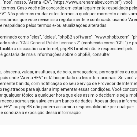
nos”, nosso, “Arena +EV”, “https://www.arenamaisev.com.br”), você
 termos. Caso você não concorde em estar legalmente respaldado pel
 +EV”. Nós podemos mudar estes termos a qualquer momento e nós va
omendamos que você revise isso regularmente e continuado usando “Are
te respaldado pelos termos e/ou atualizações alteradas.
minado como “eles”, “deles”, “phpBB software”, “www.phpbb.com”, “
ado sob a “
GNU General Public License v2
” (conhecida como “GPL”) e po
cilita a discussão na internet; phpBB Limited não é responsável pelo
ê gostaria de mais informações sobre o phpBB, consulte:
obscena, vulgar, insultuosa, de ódio, ameaçadora, pornográfica ou qu
o país onde “Arena +EV” está hospedado ou leis internacionais. Se você v
emente banido, com notificação do seu Serviço de Provedor de Internet
o registrados para ajudar a implementar essas condições. Você concor
car qualquer tópico a qualquer hora que eles assim o decidam e seja implí
orneceu acima seja salva em um banco de dados. Apesar dessa inform
ena +EV” ou phpBB não podem assumir a responsabilidade por qualquer
 que conduza a exposição dessa informação.