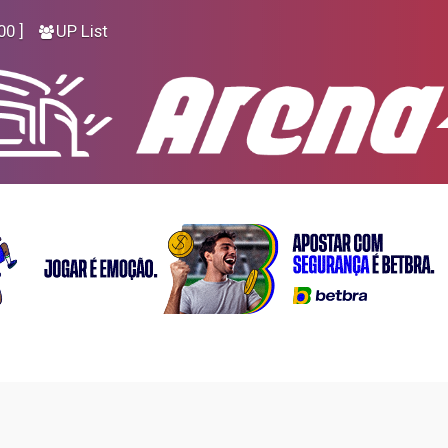
00 ]
UP List