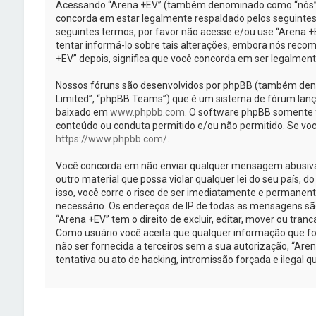
Acessando “Arena +EV” (também denominado como “nós”, “
concorda em estar legalmente respaldado pelos seguintes
seguintes termos, por favor não acesse e/ou use “Arena
tentar informá-lo sobre tais alterações, embora nós rec
+EV” depois, significa que você concorda em ser legalmen
Nossos fóruns são desenvolvidos por phpBB (também deno
Limited”, “phpBB Teams”) que é um sistema de fórum lanç
baixado em
www.phpbb.com
. O software phpBB somente fa
conteúdo ou conduta permitido e/ou não permitido. Se voc
https://www.phpbb.com/
.
Você concorda em não enviar qualquer mensagem abusiva, 
outro material que possa violar qualquer lei do seu país, d
isso, você corre o risco de ser imediatamente e permanent
necessário. Os endereços de IP de todas as mensagens sã
“Arena +EV” tem o direito de excluir, editar, mover ou tran
Como usuário você aceita que qualquer informação que f
não ser fornecida a terceiros sem a sua autorização, “Ar
tentativa ou ato de hacking, intromissão forçada e ilegal