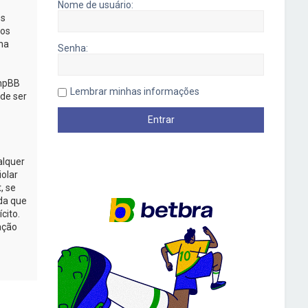
Nome de usuário:
os
mos
na
Senha:
phpBB
Lembrar minhas informações
de ser
alquer
iolar
, se
da que
cito.
ação