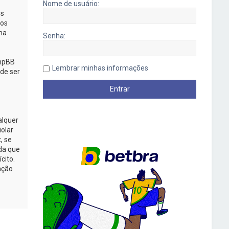
Nome de usuário:
os
mos
na
Senha:
phpBB
Lembrar minhas informações
de ser
alquer
iolar
, se
da que
cito.
ação