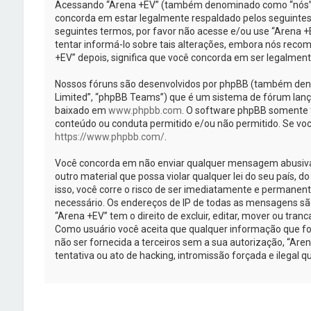
Acessando “Arena +EV” (também denominado como “nós”, “
concorda em estar legalmente respaldado pelos seguintes
seguintes termos, por favor não acesse e/ou use “Arena
tentar informá-lo sobre tais alterações, embora nós rec
+EV” depois, significa que você concorda em ser legalmen
Nossos fóruns são desenvolvidos por phpBB (também deno
Limited”, “phpBB Teams”) que é um sistema de fórum lanç
baixado em
www.phpbb.com
. O software phpBB somente fa
conteúdo ou conduta permitido e/ou não permitido. Se voc
https://www.phpbb.com/
.
Você concorda em não enviar qualquer mensagem abusiva, 
outro material que possa violar qualquer lei do seu país, d
isso, você corre o risco de ser imediatamente e permanent
necessário. Os endereços de IP de todas as mensagens sã
“Arena +EV” tem o direito de excluir, editar, mover ou tran
Como usuário você aceita que qualquer informação que f
não ser fornecida a terceiros sem a sua autorização, “Ar
tentativa ou ato de hacking, intromissão forçada e ilegal