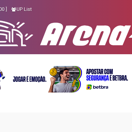
00 ]
UP List