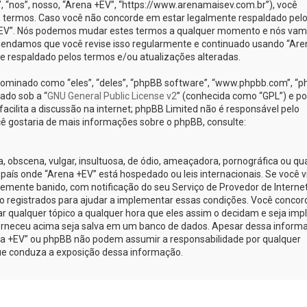
nos”, nosso, “Arena +EV”, “https://www.arenamaisev.com.br”), você
 termos. Caso você não concorde em estar legalmente respaldado pel
 +EV”. Nós podemos mudar estes termos a qualquer momento e nós va
omendamos que você revise isso regularmente e continuado usando “Are
te respaldado pelos termos e/ou atualizações alteradas.
minado como “eles”, “deles”, “phpBB software”, “www.phpbb.com”, “
ado sob a “
GNU General Public License v2
” (conhecida como “GPL”) e po
cilita a discussão na internet; phpBB Limited não é responsável pelo
ê gostaria de mais informações sobre o phpBB, consulte:
obscena, vulgar, insultuosa, de ódio, ameaçadora, pornográfica ou qu
o país onde “Arena +EV” está hospedado ou leis internacionais. Se você v
emente banido, com notificação do seu Serviço de Provedor de Internet
o registrados para ajudar a implementar essas condições. Você concor
car qualquer tópico a qualquer hora que eles assim o decidam e seja implí
orneceu acima seja salva em um banco de dados. Apesar dessa inform
ena +EV” ou phpBB não podem assumir a responsabilidade por qualquer
 que conduza a exposição dessa informação.