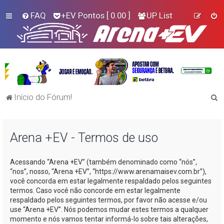
FAQ
+EV Pontos
[ 0.00 ]
UP List
P
Início do Fórum!
e
s
Arena +EV - Termos de uso
q
u
Acessando “Arena +EV” (também denominado como “nós”,
i
“nos”, nosso, “Arena +EV”, “https://www.arenamaisev.com.br”),
s
você concorda em estar legalmente respaldado pelos seguintes
termos. Caso você não concorde em estar legalmente
a
respaldado pelos seguintes termos, por favor não acesse e/ou
r
use “Arena +EV”. Nós podemos mudar estes termos a qualquer
momento e nós vamos tentar informá-lo sobre tais alterações,