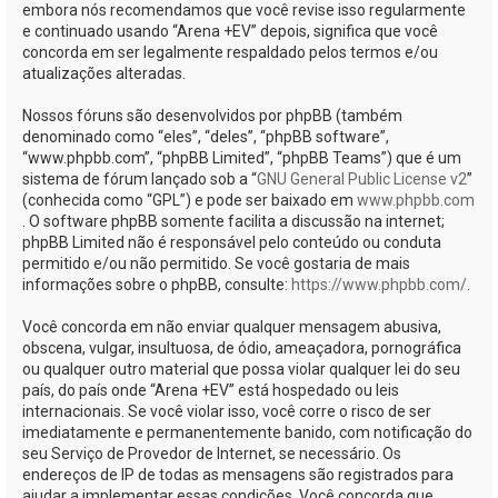
embora nós recomendamos que você revise isso regularmente
e continuado usando “Arena +EV” depois, significa que você
concorda em ser legalmente respaldado pelos termos e/ou
atualizações alteradas.
Nossos fóruns são desenvolvidos por phpBB (também
denominado como “eles”, “deles”, “phpBB software”,
“www.phpbb.com”, “phpBB Limited”, “phpBB Teams”) que é um
sistema de fórum lançado sob a “
GNU General Public License v2
”
(conhecida como “GPL”) e pode ser baixado em
www.phpbb.com
. O software phpBB somente facilita a discussão na internet;
phpBB Limited não é responsável pelo conteúdo ou conduta
permitido e/ou não permitido. Se você gostaria de mais
informações sobre o phpBB, consulte:
https://www.phpbb.com/
.
Você concorda em não enviar qualquer mensagem abusiva,
obscena, vulgar, insultuosa, de ódio, ameaçadora, pornográfica
ou qualquer outro material que possa violar qualquer lei do seu
país, do país onde “Arena +EV” está hospedado ou leis
internacionais. Se você violar isso, você corre o risco de ser
imediatamente e permanentemente banido, com notificação do
seu Serviço de Provedor de Internet, se necessário. Os
endereços de IP de todas as mensagens são registrados para
ajudar a implementar essas condições. Você concorda que