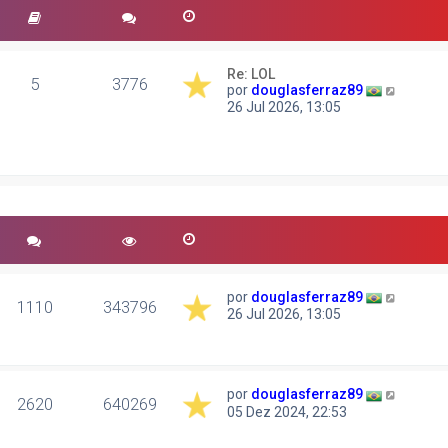
Re: LOL
5
3776
V
por
douglasferraz89
e
26 Jul 2026, 13:05
r
ú
l
t
i
m
a
m
e
n
s
por
douglasferraz89
a
1110
343796
g
26 Jul 2026, 13:05
e
m
por
douglasferraz89
2620
640269
05 Dez 2024, 22:53