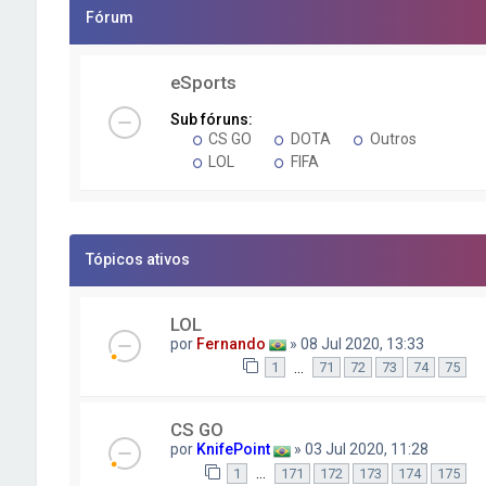
Fórum
eSports
Sub fóruns:
CS GO
DOTA
Outros
LOL
FIFA
Tópicos ativos
LOL
por
Fernando
» 08 Jul 2020, 13:33
…
1
71
72
73
74
75
CS GO
por
KnifePoint
» 03 Jul 2020, 11:28
…
1
171
172
173
174
175