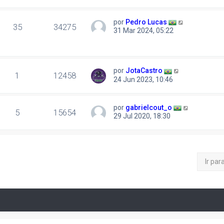
por
Pedro Lucas
35
34275
31 Mar 2024, 05:22
por
JotaCastro
1
12458
24 Jun 2023, 10:46
por
gabrielcout_o
5
15654
29 Jul 2020, 18:30
Ir par