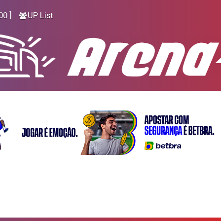
00 ]
UP List