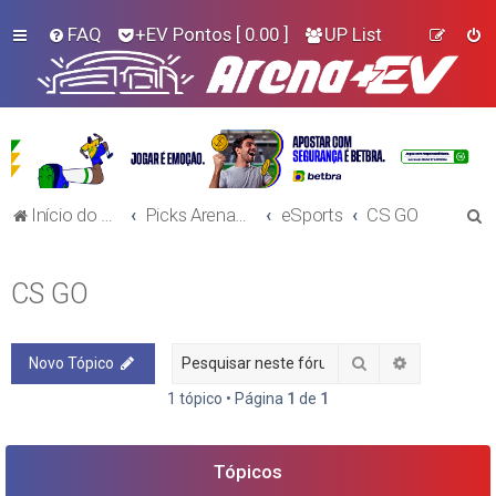
FAQ
+EV Pontos
[ 0.00 ]
UP List
P
Início do Fórum!
Picks Arena+EV - E-Sports
eSports
CS GO
e
s
CS GO
q
u
Pesquisar
Pesquisa a
Novo Tópico
i
s
1 tópico • Página
1
de
1
a
r
Tópicos