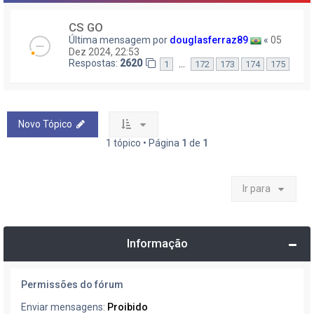
CS GO
Última mensagem por
douglasferraz89
«
05
Dez 2024, 22:53
Respostas:
2620
…
1
172
173
174
175
Novo Tópico
1 tópico • Página
1
de
1
Ir para
Informação
Permissões do fórum
Enviar mensagens:
Proibido