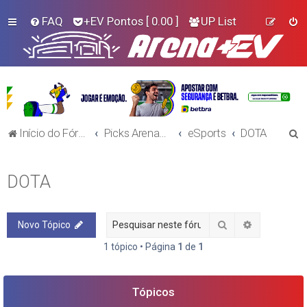
FAQ
+EV Pontos
[ 0.00 ]
UP List
P
Início do Fórum!
Picks Arena+EV - E-Sports
eSports
DOTA
e
s
DOTA
q
u
Pesquisar
Pesquisa a
Novo Tópico
i
s
1 tópico • Página
1
de
1
a
r
Tópicos