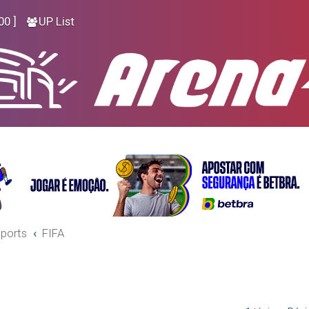
00 ]
UP List
ports
FIFA