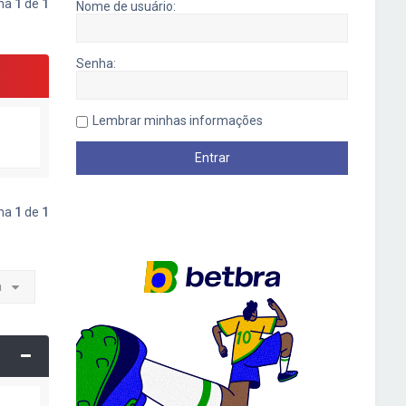
ina
1
de
1
Nome de usuário:
Senha:
Lembrar minhas informações
ina
1
de
1
a