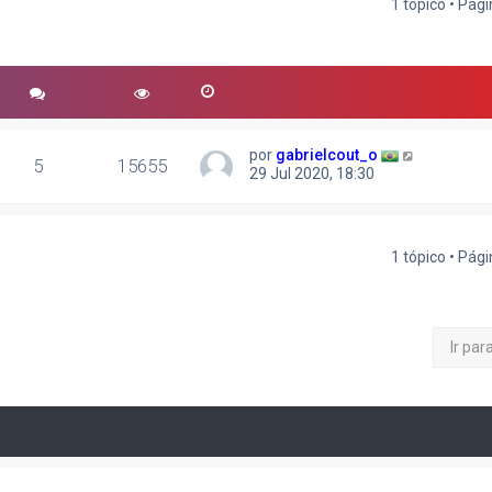
1 tópico • Pág
r
quisa avançada
por
gabrielcout_o
5
15655
29 Jul 2020, 18:30
1 tópico • Pág
Ir par