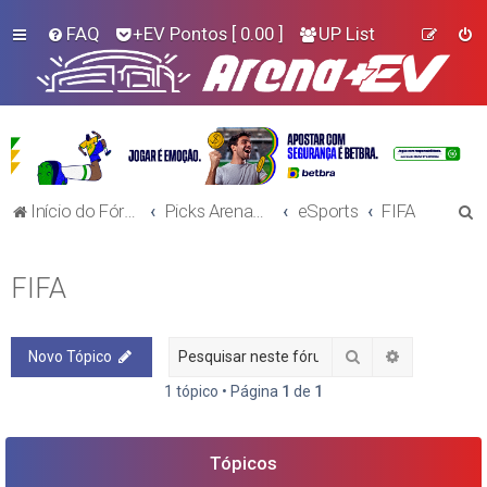
FAQ
+EV Pontos
[ 0.00 ]
UP List
P
Início do Fórum!
Picks Arena+EV - E-Sports
eSports
FIFA
e
s
FIFA
q
u
Pesquisar
Pesquisa a
Novo Tópico
i
s
1 tópico • Página
1
de
1
a
r
Tópicos