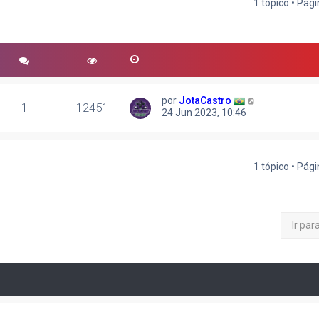
1 tópico • Pág
r
quisa avançada
por
JotaCastro
1
12451
24 Jun 2023, 10:46
1 tópico • Pág
Ir par