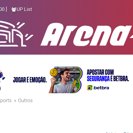
00 ]
UP List
ports
Outros