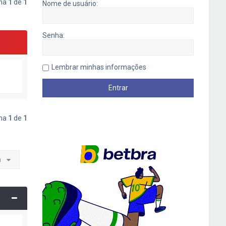
ina
1
de
1
Nome de usuário:
Senha:
Lembrar minhas informações
ina
1
de
1
a