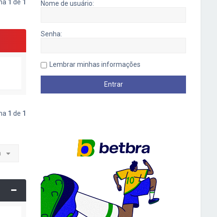
ina
1
de
1
Nome de usuário:
Senha:
Lembrar minhas informações
ina
1
de
1
a