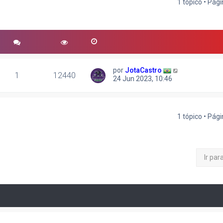
1 tópico • Pág
r
quisa avançada
por
JotaCastro
1
12440
24 Jun 2023, 10:46
1 tópico • Pág
Ir par