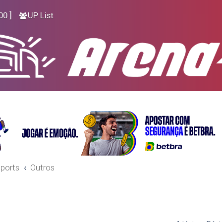
00 ]
UP List
ports
Outros