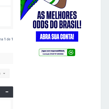
ina
1
de
1
a