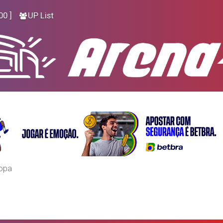
00 ]
UP List
opa