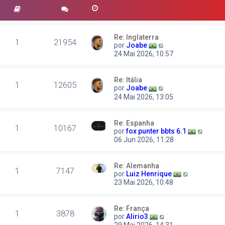
Re: Inglaterra
1
21954
V
por
Joabe
e
24 Mai 2026, 10:57
r
ú
l
Re: Itália
1
12605
t
V
por
Joabe
i
e
24 Mai 2026, 13:05
m
r
a
ú
m
l
Re: Espanha
e
1
10167
t
V
por
fox punter bbts 6.1
n
i
e
06 Jun 2026, 11:28
s
m
r
a
a
ú
g
m
l
e
Re: Alemanha
e
1
7147
t
V
m
por
Luiz Henrique
n
i
e
23 Mai 2026, 10:48
s
m
r
a
a
ú
g
m
l
e
Re: França
e
1
3878
t
V
m
por
Alirio3
n
i
e