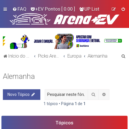
FAQ
+EV Pontos
[ 0.00 ]
UP List
P
Início do Fórum!
Picks Arena+EV - Futebol
Europa
Alemanha
e
s
Alemanha
q
u
Pesquisar
Pesquisa a
Novo Tópico
i
s
1 tópico • Página
1
de
1
a
r
Tópicos