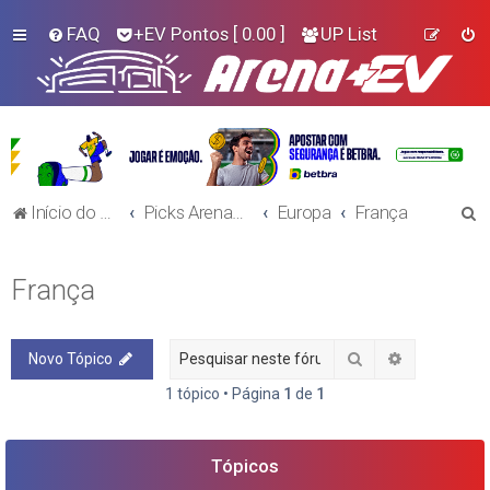
FAQ
+EV Pontos
[ 0.00 ]
UP List
P
Início do Fórum!
Picks Arena+EV - Futebol
Europa
França
e
s
França
q
u
Pesquisar
Pesquisa a
Novo Tópico
i
s
1 tópico • Página
1
de
1
a
r
Tópicos