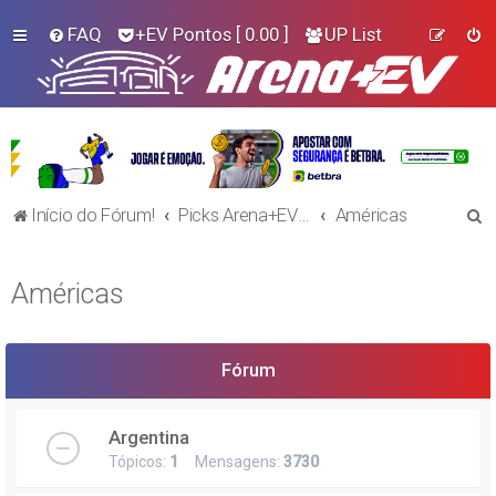
FAQ
+EV Pontos
[ 0.00 ]
UP List
P
Início do Fórum!
Picks Arena+EV - Futebol
Américas
e
s
Américas
q
u
i
Fórum
s
a
Argentina
r
Tópicos:
1
Mensagens:
3730