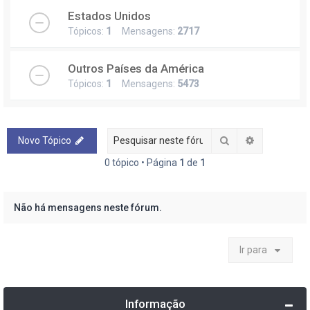
Estados Unidos
Tópicos:
1
Mensagens:
2717
Outros Países da América
Tópicos:
1
Mensagens:
5473
Pesquisar
Pesquisa a
Novo Tópico
0 tópico • Página
1
de
1
Não há mensagens neste fórum.
Ir para
Informação