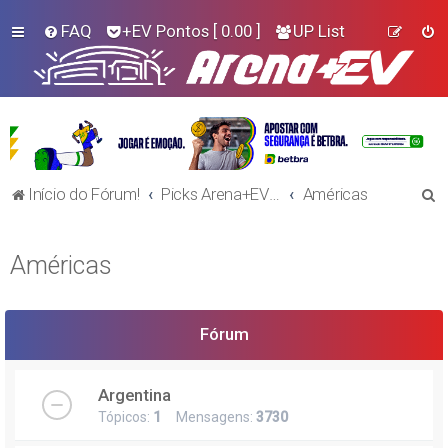
FAQ
+EV Pontos
[ 0.00 ]
UP List
P
Início do Fórum!
Picks Arena+EV - Futebol
Américas
e
s
Américas
q
u
i
Fórum
s
a
Argentina
r
Tópicos:
1
Mensagens:
3730