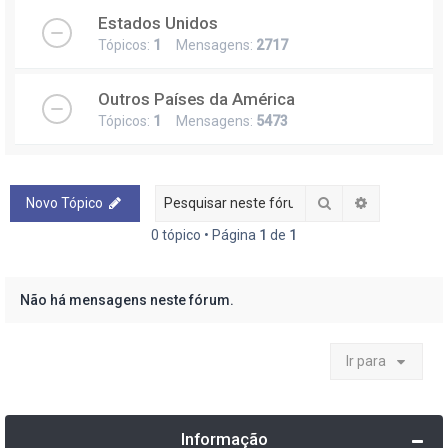
Estados Unidos
Tópicos:
1
Mensagens:
2717
Outros Países da América
Tópicos:
1
Mensagens:
5473
Pesquisar
Pesquisa a
Novo Tópico
0 tópico • Página
1
de
1
Não há mensagens neste fórum.
Ir para
Informação