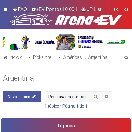
FAQ
+EV Pontos
[ 0.00 ]
UP List
P
Início do Fórum!
Picks Arena+EV - Futebol
Américas
Argentina
e
s
Argentina
q
u
Pesquisar
Pesquisa a
Novo Tópico
i
s
1 tópico • Página
1
de
1
a
r
Tópicos