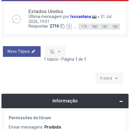
Estados Unidos
Última mensagem por
Ivosantana
«
31 Jul
2026, 19:01
Respostas:
2716
…
1
179
180
181
182
Novo Tópico
1 tópico • Página
1
de
1
Ir para
Informação
Permissões do fórum
Enviar mensagens:
Proibido