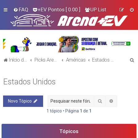
FAQ
+EV Pontos
[ 0.00 ]
UP List
P
Início do Fórum!
Picks Arena+EV - Futebol
Américas
Estados Unidos
e
s
Estados Unidos
q
u
Pesquisar
Pesquisa a
Novo Tópico
i
s
1 tópico • Página
1
de
1
a
r
Tópicos