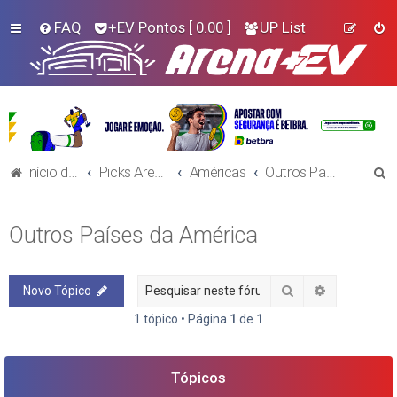
FAQ
+EV Pontos
[ 0.00 ]
UP List
P
Início do Fórum!
Picks Arena+EV - Futebol
Américas
Outros Países da América
e
s
Outros Países da América
q
u
Pesquisar
Pesquisa a
Novo Tópico
i
s
1 tópico • Página
1
de
1
a
r
Tópicos