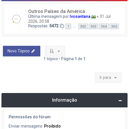
Outros Países da América
Última mensagem por
Ivosantana
«
31 Jul
2026, 20:58
Respostas:
5472
…
1
362
363
364
365
Novo Tópico
1 tópico • Página
1
de
1
Ir para
Informação
Permissões do fórum
Enviar mensagens:
Proibido