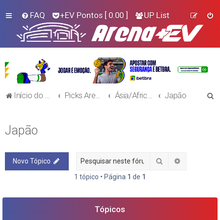
FAQ
+EV Pontos
[ 0.00 ]
UP List
P
Início do Fórum!
Picks Arena+EV - Futebol
Ásia/Africa e Oceania
Japão
e
s
Japão
q
u
Pesquisar
Pesquisa a
Novo Tópico
i
s
1 tópico • Página
1
de
1
a
r
Tópicos