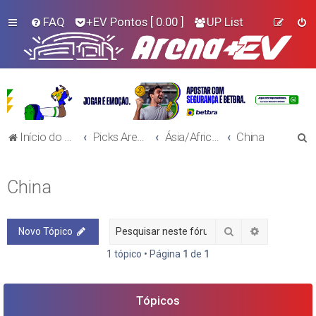
FAQ
+EV Pontos
[ 0.00 ]
UP List
P
Início do Fórum!
Picks Arena+EV - Futebol
Ásia/Africa e Oceania
China
e
s
China
q
u
Pesquisar
Pesquisa a
Novo Tópico
i
s
1 tópico • Página
1
de
1
a
r
Tópicos