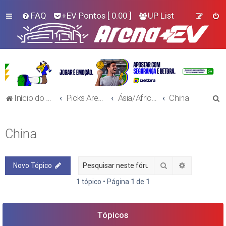
FAQ
+EV Pontos
[ 0.00 ]
UP List
P
Início do Fórum!
Picks Arena+EV - Futebol
Ásia/Africa e Oceania
China
e
s
China
q
u
Pesquisar
Pesquisa a
Novo Tópico
i
s
1 tópico • Página
1
de
1
a
r
Tópicos