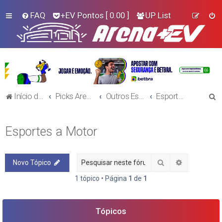
FAQ
+EV Pontos
[ 0.00 ]
UP List
P
Início do Fórum!
Picks Arena+EV - Outros Esportes
Outros Esportes
Esportes a Motor
e
s
Esportes a Motor
q
u
Pesquisar
Pesquisa a
Novo Tópico
i
s
1 tópico • Página
1
de
1
a
r
Tópicos