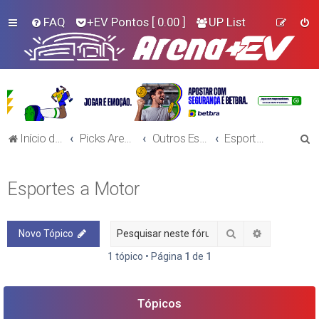
FAQ
+EV Pontos
[ 0.00 ]
UP List
P
Início do Fórum!
Picks Arena+EV - Outros Esportes
Outros Esportes
Esportes a Motor
e
s
Esportes a Motor
q
u
Pesquisar
Pesquisa a
Novo Tópico
i
s
1 tópico • Página
1
de
1
a
r
Tópicos