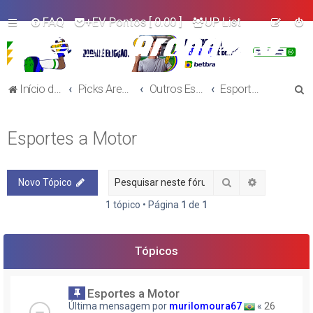
FAQ
+EV Pontos
[ 0.00 ]
UP List
P
Início do Fórum!
Picks Arena+EV - Outros Esportes
Outros Esportes
Esportes a Motor
e
s
Esportes a Motor
q
u
Pesquisar
Pesquisa a
Novo Tópico
i
s
1 tópico • Página
1
de
1
a
r
Tópicos
Esportes a Motor
Última mensagem por
murilomoura67
«
26