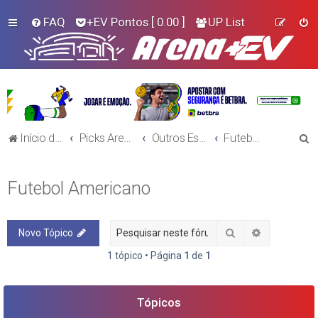
FAQ
+EV Pontos
[ 0.00 ]
UP List
P
Início do Fórum!
Picks Arena+EV - Outros Esportes
Outros Esportes
Futebol Americano
e
s
Futebol Americano
q
u
Pesquisar
Pesquisa a
Novo Tópico
i
s
1 tópico • Página
1
de
1
a
r
Tópicos