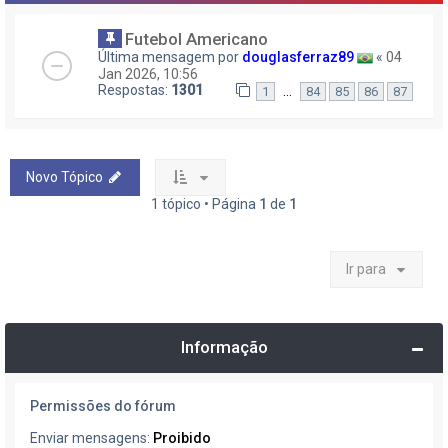
Futebol Americano
Última mensagem por
douglasferraz89
«
04
Jan 2026, 10:56
Respostas:
1301
…
1
84
85
86
87
Novo Tópico
1 tópico • Página
1
de
1
Ir para
Informação
Permissões do fórum
Enviar mensagens:
Proibido