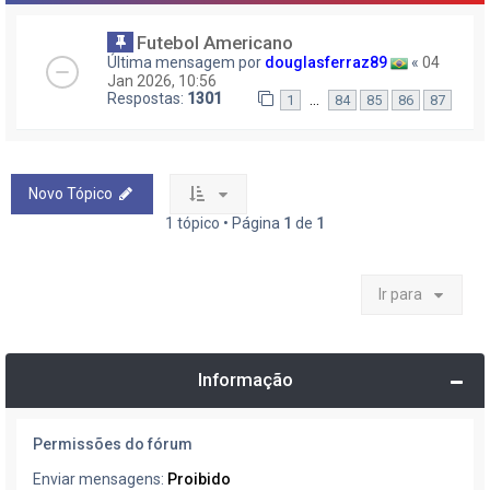
Futebol Americano
Última mensagem por
douglasferraz89
«
04
Jan 2026, 10:56
Respostas:
1301
…
1
84
85
86
87
Novo Tópico
1 tópico • Página
1
de
1
Ir para
Informação
Permissões do fórum
Enviar mensagens:
Proibido