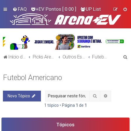
FAQ
+EV Pontos
[ 0.00 ]
UP List
P
Início do Fórum!
Picks Arena+EV - Outros Esportes
Outros Esportes
Futebol Americano
e
s
Futebol Americano
q
u
Pesquisar
Pesquisa a
Novo Tópico
i
s
1 tópico • Página
1
de
1
a
r
Tópicos