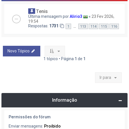
Tenis
Última mensagem por
Alirio3
«
23 Fev 2026,
19:54
Respostas:
1731
…
1
113
114
115
116
Novo Tópico
1 tópico • Página
1
de
1
Ir para
Informação
Permissões do fórum
Enviar mensagens:
Proibido