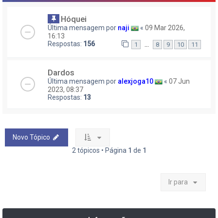
Hóquei
Última mensagem por
naji
«
09 Mar 2026,
16:13
Respostas:
156
…
1
8
9
10
11
Dardos
Última mensagem por
alexjoga10
«
07 Jun
2023, 08:37
Respostas:
13
Novo Tópico
2 tópicos • Página
1
de
1
Ir para