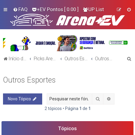
FAQ
+EV Pontos
[ 0.00 ]
UP List
P
Início do Fórum!
Picks Arena+EV - Outros Esportes
Outros Esportes
Outros Esportes
e
s
Outros Esportes
q
u
Pesquisar
Pesquisa a
Novo Tópico
i
s
2 tópicos • Página
1
de
1
a
r
Tópicos