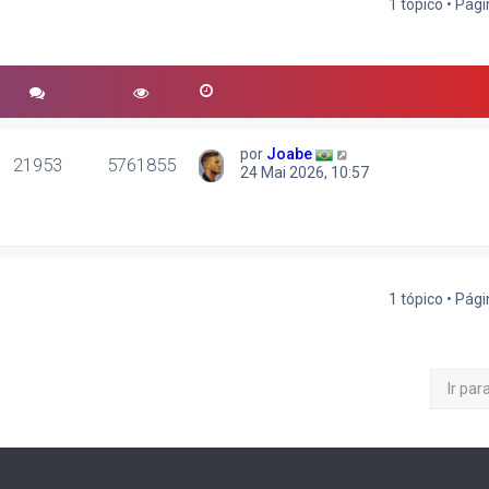
1 tópico • Pág
r
quisa avançada
por
Joabe
21953
5761855
24 Mai 2026, 10:57
1 tópico • Pág
Ir par