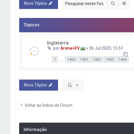
Pesquisa
Pes
Novo Tópico
Tópicos
Inglaterra
por
Arena+EV
» 06 Jul 2020, 15:51
…
1
1460
1461
1462
1463
1464
Novo Tópico
Voltar ao Índice do Fórum
Informação