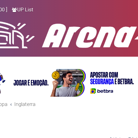
00 ]
UP List
opa
Inglaterra