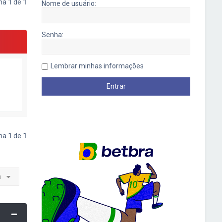
ina
1
de
1
Nome de usuário:
Senha:
Lembrar minhas informações
ina
1
de
1
a