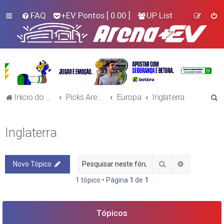
FAQ
+EV Pontos
[ 0.00 ]
UP List
P
Início do Fórum!
Picks Arena+EV - Futebol
Europa
Inglaterra
e
s
Inglaterra
q
u
Pesquisar
Pesquisa a
Novo Tópico
i
s
1 tópico • Página
1
de
1
a
r
Tópicos