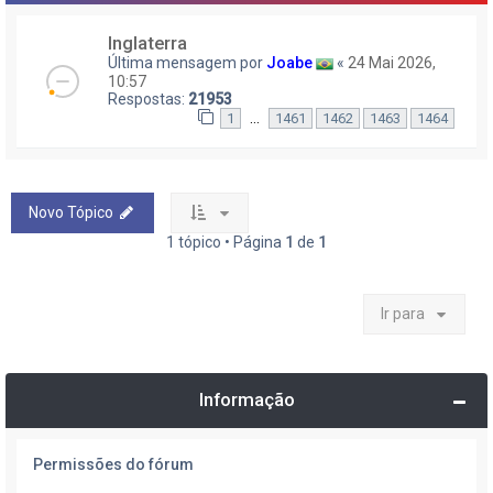
Inglaterra
Última mensagem por
Joabe
«
24 Mai 2026,
10:57
Respostas:
21953
…
1
1461
1462
1463
1464
Novo Tópico
1 tópico • Página
1
de
1
Ir para
Informação
Permissões do fórum