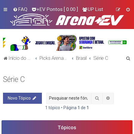
FAQ
+EV Pontos
[ 0.00 ]
UP List
P
Início do Fórum!
Picks Arena+EV - Futebol
Brasil
Série C
e
s
Série C
q
u
Pesquisar
Pesquisa a
Novo Tópico
i
s
1 tópico • Página
1
de
1
a
r
Tópicos