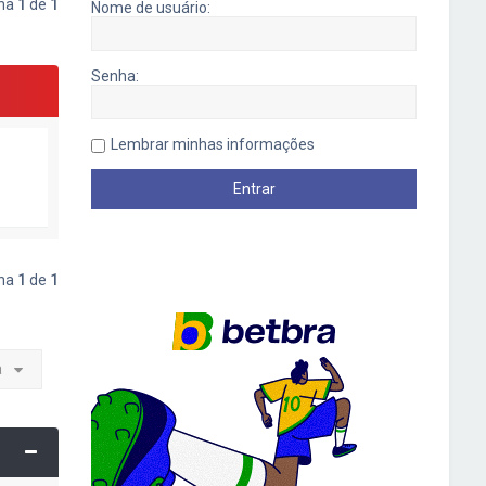
ina
1
de
1
Nome de usuário:
Senha:
Lembrar minhas informações
ina
1
de
1
a