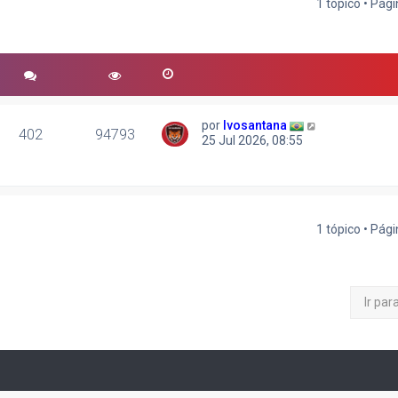
1 tópico • Pág
r
quisa avançada
por
Ivosantana
402
94793
25 Jul 2026, 08:55
1 tópico • Pág
Ir par