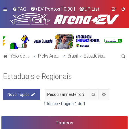
FAQ
+EV Pontos
[ 0.00 ]
UP List
P
Início do Fórum!
Picks Arena+EV - Futebol
Brasil
Estaduais e Regionais
e
s
Estaduais e Regionais
q
u
Pesquisar
Pesquisa a
Novo Tópico
i
s
1 tópico • Página
1
de
1
a
r
Tópicos