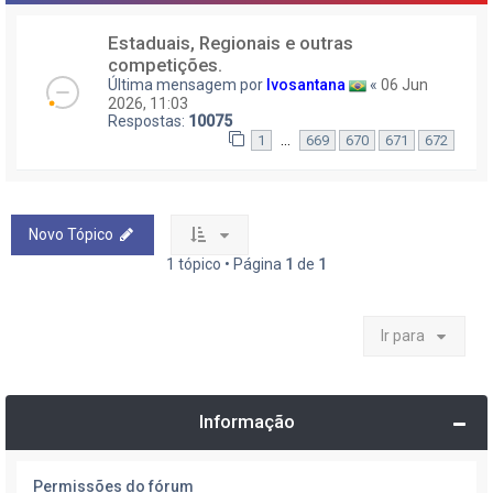
Estaduais, Regionais e outras
competições.
Última mensagem por
Ivosantana
«
06 Jun
2026, 11:03
Respostas:
10075
…
1
669
670
671
672
Novo Tópico
1 tópico • Página
1
de
1
Ir para
Informação
Permissões do fórum