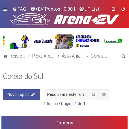
FAQ
+EV Pontos
[ 0.00 ]
UP List
P
Início do Fórum!
Picks Arena+EV - Futebol
Ásia/Africa e Oceania
Coreia do Sul
e
s
Coreia do Sul
q
u
Pesquisar
Pesquisa a
Novo Tópico
i
s
1 tópico • Página
1
de
1
a
r
Tópicos