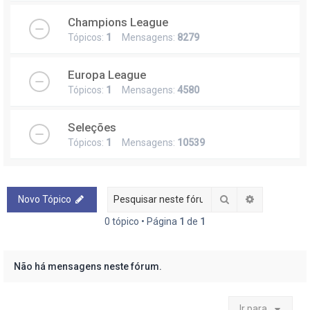
Champions League
Tópicos:
1
Mensagens:
8279
Europa League
Tópicos:
1
Mensagens:
4580
Seleções
Tópicos:
1
Mensagens:
10539
Pesquisar
Pesquisa a
Novo Tópico
0 tópico • Página
1
de
1
Não há mensagens neste fórum.
Ir para