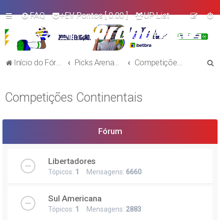
FAQ
+EV Pontos
[ 0.00 ]
UP List
P
Início do Fórum!
Picks Arena+EV - Futebol
Competições Continentais
e
s
Competições Continentais
q
u
i
Fórum
s
a
Libertadores
r
Tópicos:
1
Mensagens:
6660
Sul Americana
Tópicos:
1
Mensagens:
2883