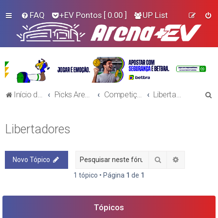
FAQ
+EV Pontos
[ 0.00 ]
UP List
P
Início do Fórum!
Picks Arena+EV - Futebol
Competições Continentais
Libertadores
e
s
Libertadores
q
u
Pesquisar
Pesquisa a
Novo Tópico
i
s
1 tópico • Página
1
de
1
a
r
Tópicos