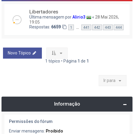
Libertadores
Última mensagem por
Alirio3
«
28 Mai 2026,
19:05
Respostas:
6659
…
1
441
442
443
444
Novo Tópico
1 tópico • Página
1
de
1
Ir para
Informação
Permissões do fórum
Enviar mensagens:
Proibido