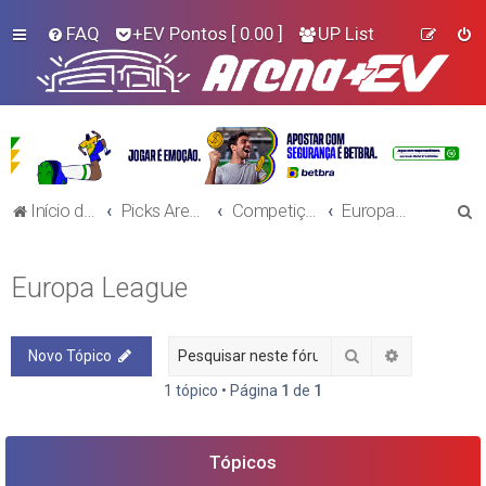
FAQ
+EV Pontos
[ 0.00 ]
UP List
P
Início do Fórum!
Picks Arena+EV - Futebol
Competições Continentais
Europa League
e
s
Europa League
q
u
Pesquisar
Pesquisa a
Novo Tópico
i
s
1 tópico • Página
1
de
1
a
r
Tópicos