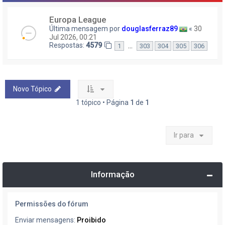
Europa League
Última mensagem por
douglasferraz89
«
30
Jul 2026, 00:21
Respostas:
4579
…
1
303
304
305
306
Novo Tópico
1 tópico • Página
1
de
1
Ir para
Informação
Permissões do fórum
Enviar mensagens:
Proibido