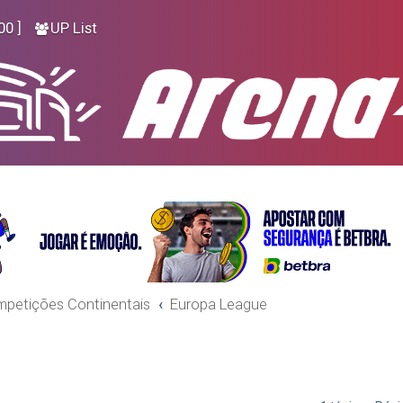
00 ]
UP List
petições Continentais
Europa League