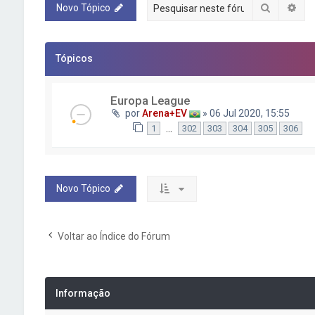
Pesquisa
Pes
Novo Tópico
Tópicos
Europa League
por
Arena+EV
» 06 Jul 2020, 15:55
…
1
302
303
304
305
306
Novo Tópico
Voltar ao Índice do Fórum
Informação