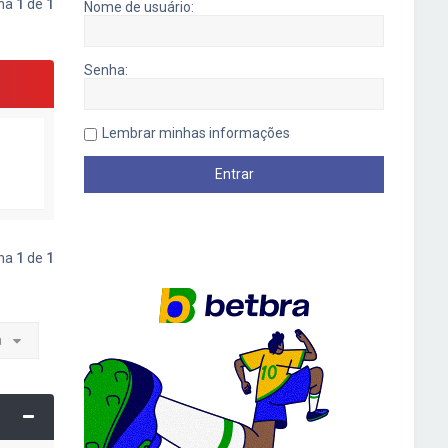
ina
1
de
1
Nome de usuário:
Senha:
Lembrar minhas informações
ina
1
de
1
a