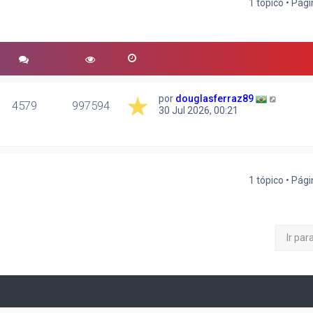
1 tópico • Pág
r
quisa avançada
por
douglasferraz89
4579
997594
30 Jul 2026, 00:21
1 tópico • Pág
Ir par