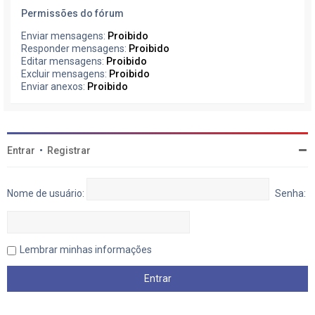
Permissões do fórum
Enviar mensagens:
Proibido
Responder mensagens:
Proibido
Editar mensagens:
Proibido
Excluir mensagens:
Proibido
Enviar anexos:
Proibido
Entrar
•
Registrar
Nome de usuário:
Senha:
Lembrar minhas informações